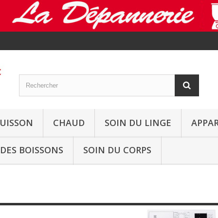
UISSON
CHAUD
SOIN DU LINGE
APPAR
DES BOISSONS
SOIN DU CORPS